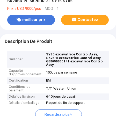
SK70SR-2E SK70UR-3E SY75 SY85
Prix：USD 9000/pcs
MOQ：1
meilleur prix
Contactez
Description De Produit
,
SY85 excavatrice Control Assy
,
SK75-8 excavatrice Control Assy
Surligner
G30V00001F1 excavatrice Control
Assy
Capacité
100pcs par semaine
d'approvisionnement
Certification
EM
Conditions de
T/T, Western Union
paiement
Délai de livraison
6-10 jours de travail
Détails d'emballage
Paquet de fin de support
Regardez plus