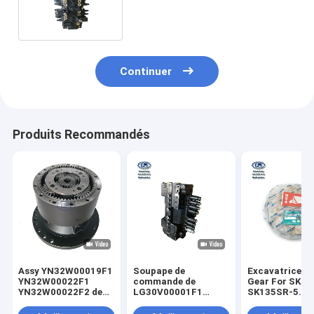
SK70SR-2E SK70UR-3E SY75
SY85
Continuer
Produits Recommandés
Assy YN32W00019F1
Soupape de
Excavatrice R
YN32W00022F1
commande de
Gear For SK13
YN32W00022F2 de
LG30V00001F1
SK135SR-5
Swing Motor
KOBELCO Assy
SK130UR-3 de
Reduction
Original For SK75-8
YX32W00002S