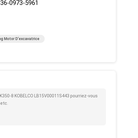
136-0973-5961
g Motor D'excavatrice
-8 SK350-8 KOBELCO LB15V00011S443 pourriez-vous
 etc.