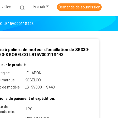
French
uvelles
Demande de soumission
LCO LB15V00011S443
u à paliers de moteur d'oscillation de SK330-
50-8 KOBELCO LB15V00011S443
 sur le produit:
rigine:
LE JAPON
 marque:
KOBELCO
 de modèle:
LB15V00011S443
ions de paiement et expédition:
té de
1PC
nde min: