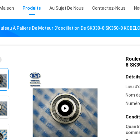
Maison
Produits
Au Sujet De Nous
Contactez-Nous
No
uleau À Paliers De Moteur D'oscillation De SK330-8 SK350-8 KOBE
Roulea
8 SK3
Détails
Lieu d'o
Nom de
Numéro
Condit
Quanti
comma