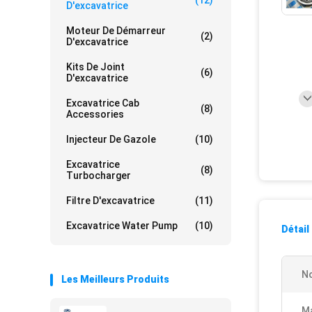
(12)
D'excavatrice
Moteur De Démarreur
(2)
D'excavatrice
Kits De Joint
(6)
D'excavatrice
Excavatrice Cab
(8)
Accessories
Injecteur De Gazole
(10)
Excavatrice
(8)
Turbocharger
Filtre D'excavatrice
(11)
Excavatrice Water Pump
(10)
Détail
No
Les Meilleurs Produits
M