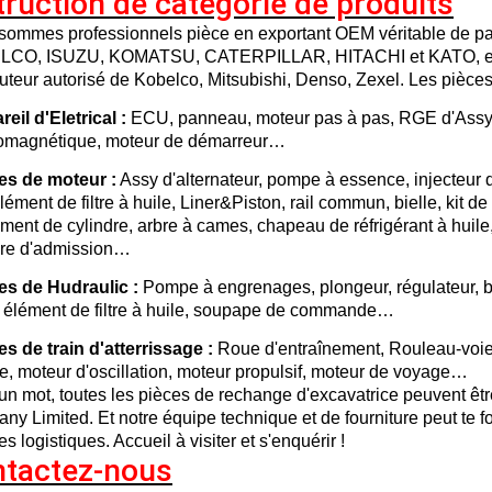
truction de catégorie de produits
sommes professionnels pièce en exportant OEM véritable de par
CO, ISUZU, KOMATSU, CATERPILLAR, HITACHI et KATO, etc. 
buteur autorisé de Kobelco, Mitsubishi, Denso, Zexel. Les pièce
reil d'Eletrical :
ECU, panneau, moteur pas à pas, RGE d'Assy 
romagnétique, moteur de démarreur…
ces de moteur :
Assy d'alternateur, pompe à essence, injecteu
lément de filtre à huile, Liner&Piston, rail commun, bielle, kit de
ment de cylindre, arbre à cames, chapeau de réfrigérant à huile,
ure d'admission…
ces de Hudraulic :
Pompe à engrenages, plongeur, régulateur, blo
, élément de filtre à huile, soupape de commande…
es de train d'atterrissage :
Roue d'entraînement, Rouleau-voie, 
e, moteur d'oscillation, moteur propulsif, moteur de voyage…
n mot, toutes les pièces de rechange d'excavatrice peuvent êtr
y Limited. Et notre équipe technique et de fourniture peut te fo
es logistiques. Accueil à visiter et s'enquérir !
tactez-nous