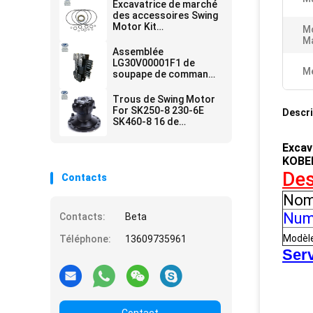
Excavatrice de marché
des accessoires Swing
Motor Kit
M
LS15V00018R999 pour
Ma
SK460-8 SK480-8
Assemblée
LG30V00001F1 de
Me
soupape de commande
de Swing Motor Parts
d'excavatrice de
Trous de Swing Motor
KOBELCO
For SK250-8 230-6E
Descri
SK460-8 16 de
l'excavatrice
LQ15V00015F2
Excav
KOBE
Des
Contacts
Nom
Numé
Contacts:
Beta
Modèl
Téléphone:
13609735961
Serv