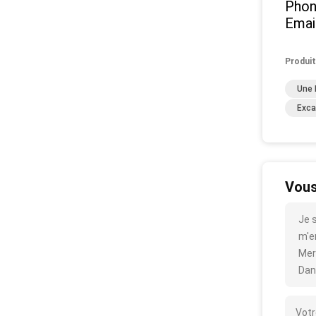
Phon
Emai
Produit
Une 
Exca
Vous
Je 
m'en
Mer
Dan