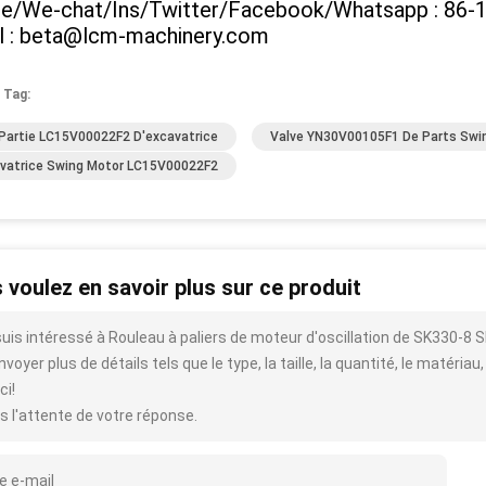
e/We-chat/Ins/Twitter/Facebook/Whatsapp : 86-
l : beta@lcm-machinery.com
 Tag:
Partie LC15V00022F2 D'excavatrice
Valve YN30V00105F1 De Parts Swin
vatrice Swing Motor LC15V00022F2
 voulez en savoir plus sur ce produit
suis intéressé à Rouleau à paliers de moteur d'oscillation de SK330
voyer plus de détails tels que le type, la taille, la quantité, le matériau,
ci!
s l'attente de votre réponse.