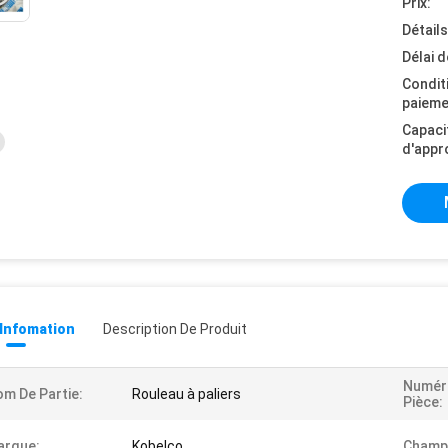
Prix:
Détail
Délai d
Condit
paieme
Capaci
d'appr
 Infomation
Description De Produit
Numér
m De Partie:
Rouleau à paliers
Pièce:
arque:
Kobelco
Champ