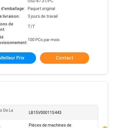
USD 87.31/PC
s d'emballage:
Paquet original
e livraison:
3 jours de travail
ions de
T/T
nt:
té
100 PCs par mois
ovisionnement:
Meilleur Prix
Contact
o De La
LB15V00011S443
Pièces de machines de
: