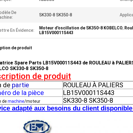
odèle De
SK330-8 SK350-8
Applic
chine:
Moteur d'oscillation de SK350-8 KOBELCO
,
Roul
ttre En Évidence:
LB15V00011S443
ption de produit
atrice Spare Parts LB15V00011S443 de ROULEAU à PALIERS 
LCO SK330-8 SK350-8
cription de produit
 de
partie
ROULEAU À PALIERS
ro de la pièce
LB15V00011S443
SK330-8 SK350-8
e de
machine
/moteur
ice adapté aux besoins du client disponible !