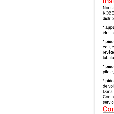
Ins
Nous 
KOBEL
distri
* appa
élect
* piè
eau, é
revête
tubul
* piè
pilote
* pièc
de voi
Dans u
Compan
servic
Con