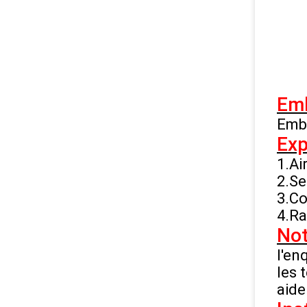
Emb
Emba
Exp
1.Air
2.Se
3.Co
4.Ra
Not
l'en
les 
aide