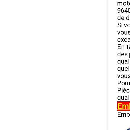
mote
9640
de d
Si v
vous
exca
En t
des 
qual
quel
vous
Pour
Pièc
qual
Emb
Emb