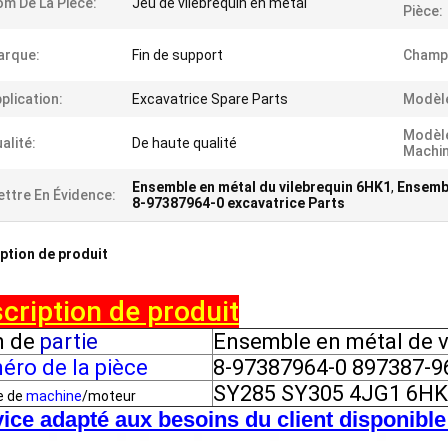
m De La Pièce:
Jeu de vilebrequin en métal
Pièce:
arque:
Fin de support
Champ
plication:
Excavatrice Spare Parts
Modèle
Modèl
alité:
De haute qualité
Machin
Ensemble en métal du vilebrequin 6HK1
,
Ensembl
ttre En Évidence:
8-97387964-0 excavatrice Parts
ption de produit
cription de produit
 de
partie
Ensemble en métal de v
ro de la pièce
8-97387964-0 897387-9
SY285 SY305 4JG1 6H
e de
machine
/moteur
ice adapté aux besoins du client disponible !