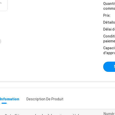
Quanti
comma
Prix:
Détail
Délai d
Condit
paieme
Capaci
d'appr
 Infomation
Description De Produit
Numér