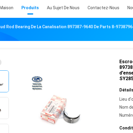
Maison
Produits
Au Sujet De Nous
Contactez-Nous
No
ud Rod Bearing De La Canalisation 897387-9640 De Parts 8-97387964
Escro
89738
d'ense
SY285
Détails
Lieu d'o
Nom de
Numéro
Condit