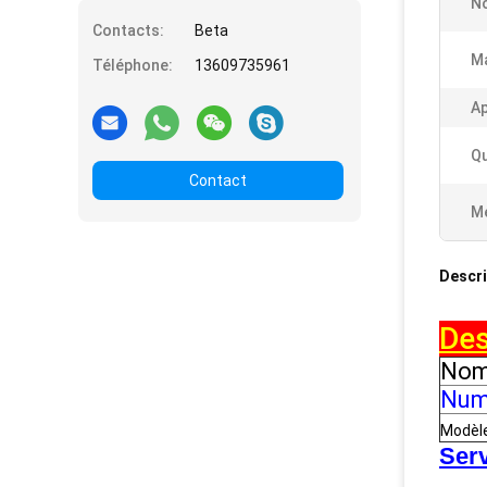
No
Contacts:
Beta
M
Téléphone:
13609735961
Ap
Qu
Contact
Me
Descri
Des
Nom
Numé
Modèl
Serv