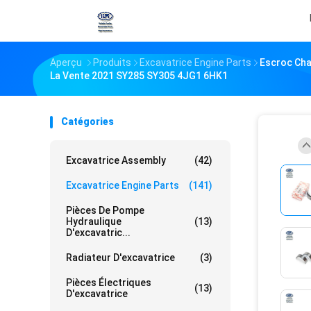
Aperçu
Produits
Excavatrice Engine Parts
Escroc Cha
La Vente 2021 SY285 SY305 4JG1 6HK1
Catégories
Excavatrice Assembly
(42)
Excavatrice Engine Parts
(141)
Pièces De Pompe
Hydraulique
(13)
D'excavatric...
Radiateur D'excavatrice
(3)
Pièces Électriques
(13)
D'excavatrice