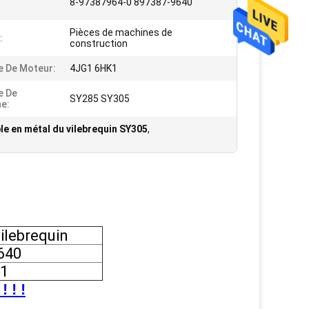
8-97387964-0 897387-9640
Pièces de machines de
:
construction
 De Moteur:
4JG1 6HK1
e De
SY285 SY305
e:
e en métal du vilebrequin SY305
,
ilebrequin
640
K1
 ! !