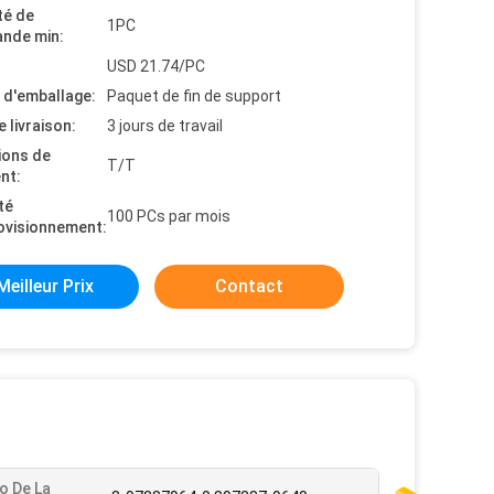
té de
1PC
nde min:
USD 21.74/PC
s d'emballage:
Paquet de fin de support
e livraison:
3 jours de travail
ions de
T/T
nt:
té
100 PCs par mois
ovisionnement:
Meilleur Prix
Contact
o De La