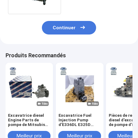
Continuer
Produits Recommandés
Excavatrice diesel
Excavatrice Fuel
Pièces de rec
Engine Parts de
Injection Pump
diesel d'excav
pompe de Mitsubishi
d'E336DL E325D
de pompe d'inj
SY245 SY265-9
E329D 3190677
de carburant
D06FR 0 445 B20 443
3190677 2954777
d'E320D C6.4
Meilleur prix
Meilleur prix
Meilleur p