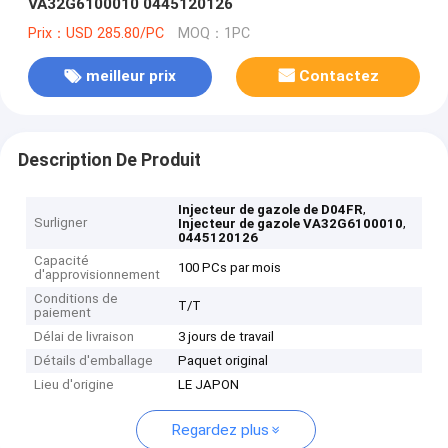
VA32G6100010 0445120126
Prix：USD 285.80/PC
MOQ：1PC
meilleur prix
Contactez
Description De Produit
,
Injecteur de gazole de D04FR
Surligner
,
Injecteur de gazole VA32G6100010
0445120126
Capacité
100 PCs par mois
d'approvisionnement
Conditions de
T/T
paiement
Délai de livraison
3 jours de travail
Détails d'emballage
Paquet original
Lieu d'origine
LE JAPON
Regardez plus