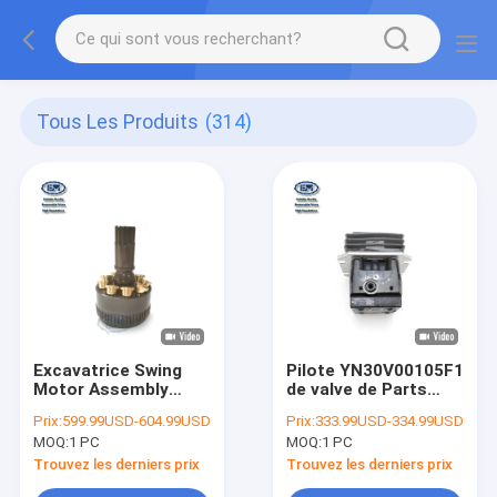
Tous Les Produits
(314)
Excavatrice Swing
Pilote YN30V00105F1
Motor Assembly
de valve de Parts
Pluger
Swing Motor
Prix:
599.99USD-604.99USD
Prix:
333.99USD-334.99USD
LQ15V00015R100 de
d'excavatrice de
MOQ:
1 PC
MOQ:
1 PC
Sk250-8 Kobelco
SK135SR-2 SK130-8
Trouvez les derniers prix
Trouvez les derniers prix