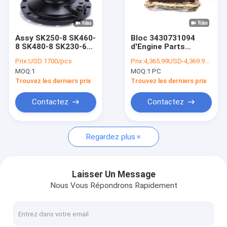
Visite d'usine
Contrôle de qualité
Assy SK250-8 SK460-
Bloc 3430731094
8 SK480-8 SK230-6E
d'Engine Parts
Contactez-nous
SK500XD-10
Cylinder
Prix:
USD 1700/pcs
Prix:
4,365.99USD-4,369.99USD
SK245XD-10 de
d'excavatrice pour
MOQ:
1
MOQ:
1 PC
moteur de
MITSUBISHI véritable
Nouvelles
l'oscillation
E320B S6K
Trouvez les derniers prix
Trouvez les derniers prix
LQ15V00015F1
Demandez une citation
Contactez
Contactez
Regardez plus
Excavatrice Assembly
Excavatrice Engine Parts
Laisser Un Message
Nous Vous Répondrons Rapidement
Pièces de pompe hydraulique d'excavatrice
Radiateur d'excavatrice