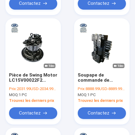
Contactez
Contactez
Pièce de Swing Motor
Soupape de
LC15V00022F2
commande de
d'excavatrice de
LG30V00001F1
Prix:
2031.99USD-2034.99USD
Prix:
8888.99USD-8889.99USD
SK330-8 SK350-8
KOBELCO Assy
MOQ:
1 PC
MOQ:
1 PC
d'excavatrice
Original For SK75-8
Trouvez les derniers prix
Trouvez les derniers prix
Contactez
Contactez