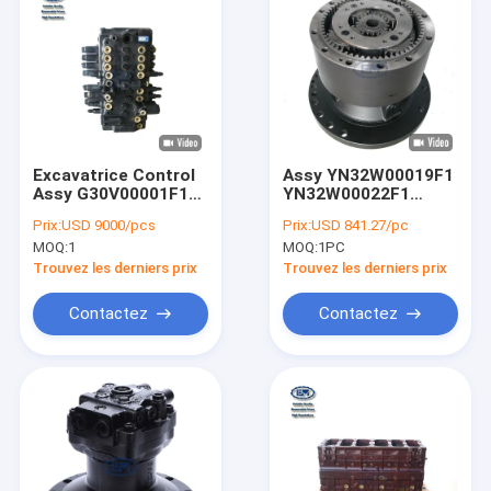
Excavatrice Control
Assy YN32W00019F1
Assy G30V00001F1
YN32W00022F1
de SK75-8 SK70SR-
YN32W00022F2 de
Prix:
USD 9000/pcs
Prix:
USD 841.27/pc
2E SK70UR-3E SY75
Swing Motor
MOQ:
1
MOQ:
1PC
SY85
Reduction
d'excavatrice de
Trouvez les derniers prix
Trouvez les derniers prix
SK200-8 SK210-8
Contactez
Contactez
Maison
Produits
Au sujet de nous