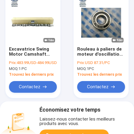
Excavatrice Swing
Rouleau à paliers de
Motor Camshaft
moteur d'oscillation
ME081678 ME081635
de SK330-8 SK350-8
Prix:
483.99USD-484.99USD
Prix:
USD 87.31/PC
de MITSUBISHI pour
KOBELCO
MOQ:
1 PC
MOQ:
1PC
SK200-2 6D31
LB15V00011S443
Trouvez les derniers prix
Trouvez les derniers prix
Contactez
Contactez
Économisez votre temps
Laissez-nous contacter les meilleurs
produits avec vous.