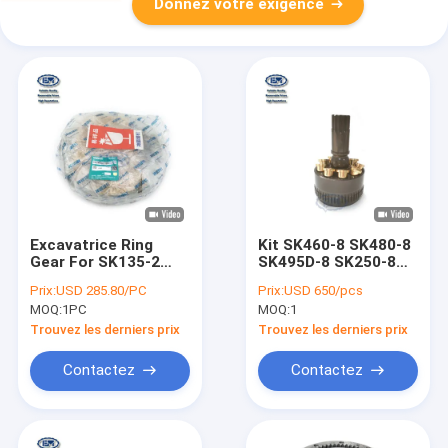
Donnez votre exigence
Excavatrice Ring
Kit SK460-8 SK480-8
Gear For SK135-2
SK495D-8 SK250-8
SK135SR-5 SK130UR-
SK270D-8 de moteur
Prix:
USD 285.80/PC
Prix:
USD 650/pcs
3 de
de l'oscillation
MOQ:
1PC
MOQ:
1
YX32W00002S202
LQ15V00015R100
KOBELCO
Trouvez les derniers prix
Trouvez les derniers prix
Contactez
Contactez