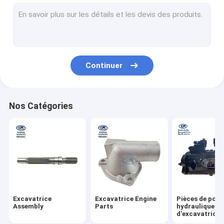
pièces électriques d'excavatrice
Moteur d'oscillation d'excavatrice
moteur de démarreur d'excavatrice
Continuer
Kits de joint d'excavatrice
Excavatrice Cab Accessories
Nos Catégories
Injecteur de gazole
Excavatrice Turbocharger
Filtre d'excavatrice
Excavatrice Water Pump
Excavatrice
Excavatrice Engine
Pièces de pom
Assembly
Parts
hydraulique
d'excavatrice