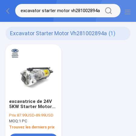
Excavator Starter Motor Vh281002894a
(1)
excavatrice de 24V
5KW Starter Motor
VH281002894A pour
Prix:
87.99USD-89.99USD
SK330-8 J08E
MOQ:
1 PC
Trouvez les derniers prix