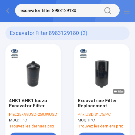
Excavator Filter 8983129180
(2)
4HK1 6HK1 Isuzu
Excavatrice Filter
Excavator Filter
Replacement
8983129180
8983129180 de 4HK1
Prix:
257.99USD-259.99USD
Prix:
USD 31.75/PC
5876110071
6HK1 587611-0071
MOQ:
1 PC
MOQ:
1PC
5876110070
587611-0070
Trouvez les derniers prix
Trouvez les derniers prix