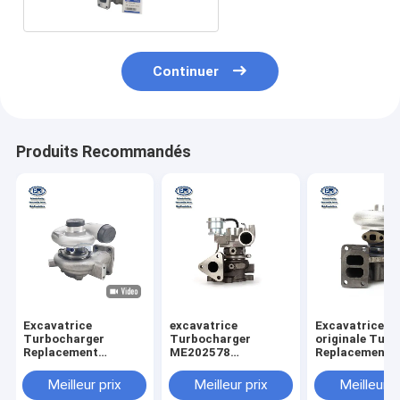
Continuer
Produits Recommandés
Excavatrice
excavatrice
Excavatrice
Turbocharger
Turbocharger
originale Turb
Replacement
ME202578
Replacement d
4917902340 d'E320C
4913503130 du
SK200-6E 6D3
E320B S4K S6K
marché des
4918501031
Meilleur prix
Meilleur prix
Meilleur p
49179-02340
accessoires 4M40
ME440895