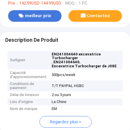
Prix：142.99USD-144.99USD
MOQ：1 PC
meilleur prix
Contactez
Description De Produit
EN241004640 excavatrice
Turbocharger
Surligner
,
,
EN241004640
Excavatrice Turbocharger de J08E
Capacité
500pcs/week
d'approvisionnement
Conditions de
T/T PAYPAL HSBC
paiement
Délai de livraison
2 ou 3 jours
Lieu d'origine
La Chine
Nom de marque
EM
Regardez plus